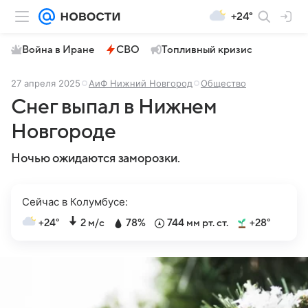
+24°
Война в Иране
СВО
Топливный кризис
27 апреля 2025
АиФ Нижний Новгород
Общество
Снег выпал в Нижнем
Новгороде
Ночью ожидаются заморозки.
Сейчас в Колумбусе:
+24°
2 м/с
78%
744 мм рт. ст.
+28°