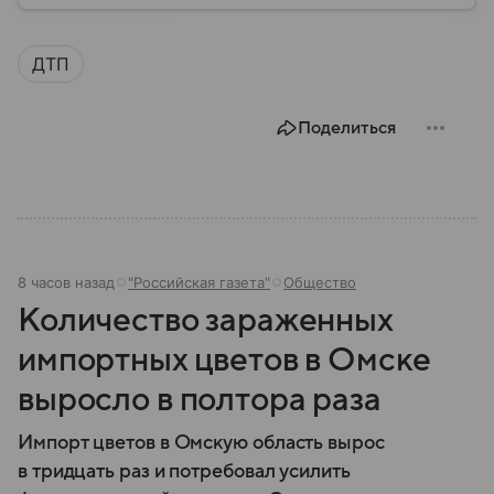
природных катастроф, техногенных аварий и других
угроз. В этом материале разбираем, что
представляет собой МЧС, как оно устроено, какие
ДТП
задачи выполняет и какую роль играет в
современной России.
Поделиться
8 часов назад
"Российская газета"
Общество
Количество зараженных
импортных цветов в Омске
выросло в полтора раза
Импорт цветов в Омскую область вырос
в тридцать раз и потребовал усилить