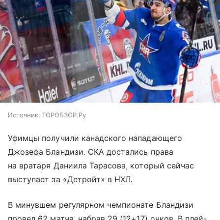
Источник:
ГОРОБЗОР.Ру
Уфимцы получили канадского нападающего
Джозефа Бландизи. СКА достались права
на вратаря Даниила Тарасова, который сейчас
выступает за «Детройт» в НХЛ.
В минувшем регулярном чемпионате Бландизи
провел 62 матча, набрав 29 (12+17) очков. В плей-