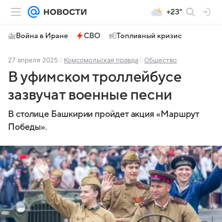
+23°
Война в Иране
СВО
Топливный кризис
27 апреля 2025
Комсомольская правда
Общество
В уфимском троллейбусе
зазвучат военные песни
В столице Башкирии пройдет акция «Маршрут
Победы».