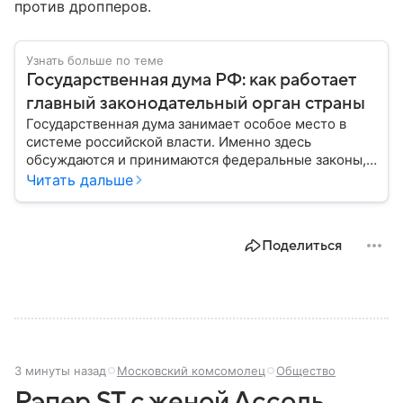
против дропперов.
Узнать больше по теме
Государственная дума РФ: как работает
главный законодательный орган страны
Государственная дума занимает особое место в
системе российской власти. Именно здесь
обсуждаются и принимаются федеральные законы,
определяющие развитие государства, экономики и
Читать дальше
социальной сферы. Через нижнюю палату
парламента проходят важнейшие решения,
затрагивающие жизнь миллионов граждан.
Поделиться
Разбираемся, как устроена Госдума, какие
полномочия она имеет и как формируется ее
состав.
3 минуты назад
Московский комсомолец
Общество
Рэпер ST с женой Ассоль