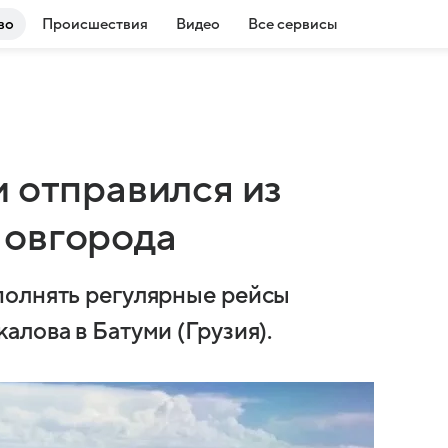
во
Происшествия
Видео
Все сервисы
 отправился из
Новгорода
полнять регулярные рейсы
лова в Батуми (Грузия).