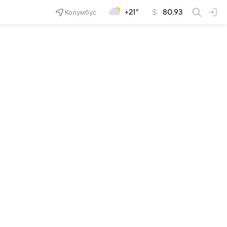
Колумбус
+21°
80.93