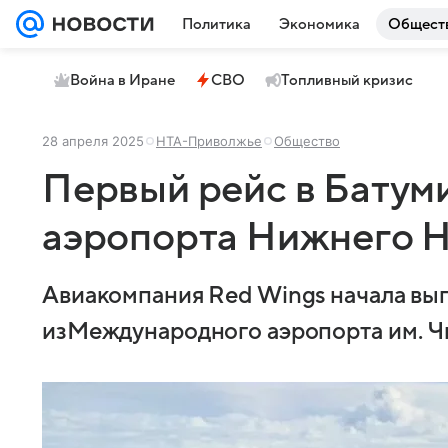
Политика
Экономика
Общест
Война в Иране
СВО
Топливный кризис
28 апреля 2025
НТА-Приволжье
Общество
Первый рейс в Батуми
аэропорта Нижнего 
Авиакомпания Red Wings начала вы
изМеждународного аэропорта им. Чка