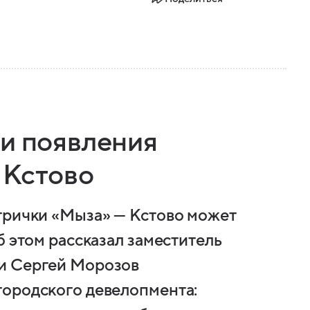
ки появления
 Кстово
трички «Мыза» — Кстово может
б этом рассказал заместитель
и Сергей Морозов
городского девелопмента: