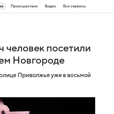
во
Происшествия
Видео
Все сервисы
ч человек посетили
нем Новгороде
толице Приволжья уже в восьмой