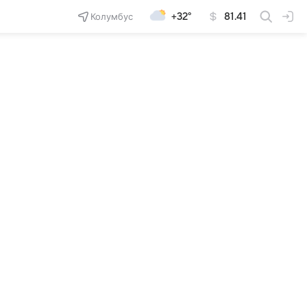
Колумбус
+32°
81.41