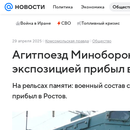
Политика
Экономика
Общест
Война в Иране
СВО
Топливный кризис
29 апреля 2025
Комсомольская правда
Общество
Агитпоезд Миноборон
экспозицией прибыл 
На рельсах памяти: военный состав
прибыл в Ростов.