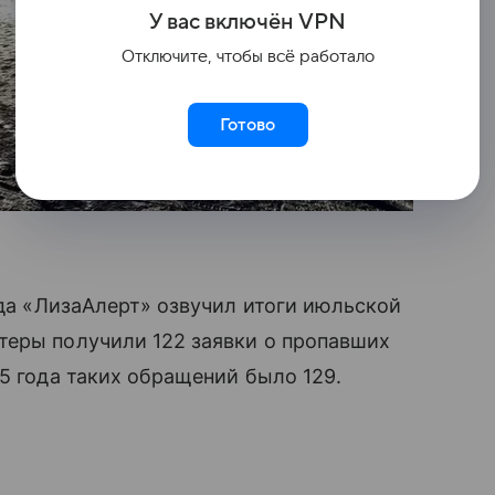
У вас включ
ён
V
P
N
Отключите, чтобы всё работало
Готово
яда «ЛизаАлерт» озвучил итоги июльской
теры получили 122 заявки о пропавших
5 года таких обращений было 129.