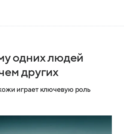
му одних людей
чем других
кожи играет ключевую роль