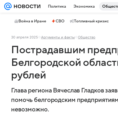
Политика
Экономика
Общест
Война в Иране
СВО
Топливный кризис
30 апреля 2025
Аргументы и факты
Общество
Пострадавшим предп
Белгородской област
рублей
Глава региона Вячеслав Гладков заяв
помочь белгородским предприятиям 
невозможно.