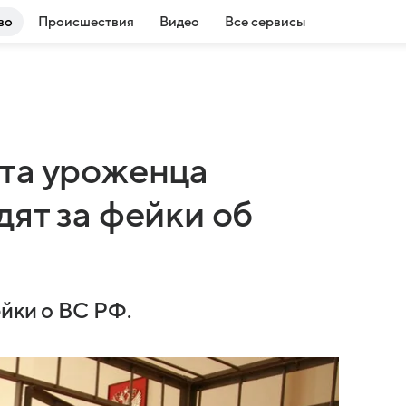
во
Происшествия
Видео
Все сервисы
та уроженца
ят за фейки об
ейки о ВС РФ.