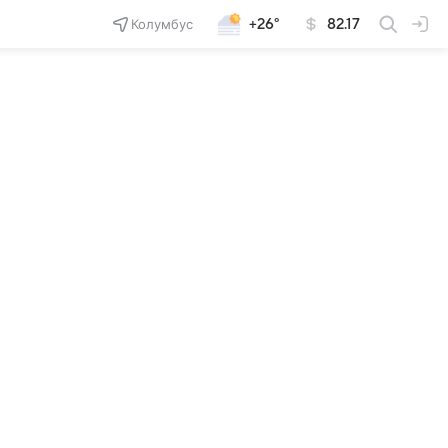
Колумбус
+26°
82.17