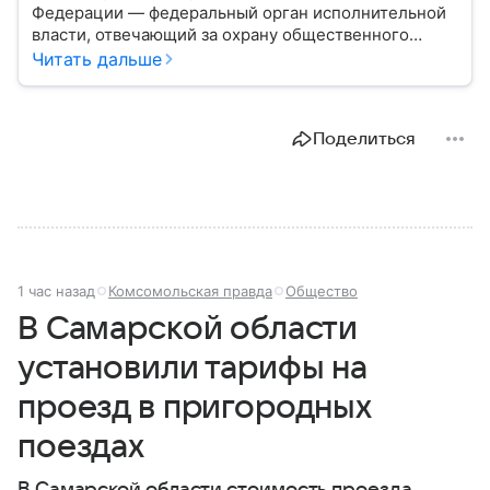
Федерации — федеральный орган исполнительной
власти, отвечающий за охрану общественного
порядка, борьбу с преступностью, обеспечение
Читать дальше
безопасности граждан и реализацию
государственной политики в сфере внутренних дел.
В материале рассказываем, чем занимается МВД
Поделиться
России, какие задачи выполняет министерство, как
устроена его структура, кто возглавляет ведомство
и какие полномочия оно имеет.
1 час назад
Комсомольская правда
Общество
В Самарской области
установили тарифы на
проезд в пригородных
поездах
В Самарской области стоимость проезда