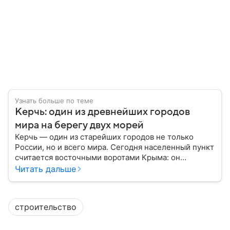
Узнать больше по теме
Керчь: один из древнейших городов
мира на берегу двух морей
Керчь — один из старейших городов не только
России, но и всего мира. Сегодня населенный пункт
считается восточными воротами Крыма: он
известен богатым археологическим наследием,
Читать дальше
памятниками античной эпохи и Крымским мостом,
который соединил полуостров с материковой
частью России. Собрали в материале главное.
строительство