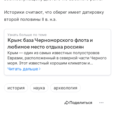
Историки считают, что оберег имеет датировку
второй половины II в. н.э.
Узнать больше по теме
Крым: база Черноморского флота и
любимое место отдыха россиян
Крым — один из самых известных полуостровов
Евразии, расположенный в северной части Черного
моря. Этот известный хорошим климатом и
красивой природой регион имеет также огромное
Читать дальше
историческое, военное и экономическое значение.
На протяжении веков Крым переходил от одного
государства к другому, а его географическое
история
наука
археология
положение сделало полуостров ключевой точкой
по контролю Черного моря.
Поделиться