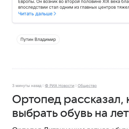
Европы. Он возник во второй половине XIX века бл
впоследствии стал одним из главных центров тяж
остается одним из самых известных городов регион
Читать дальше
Путин Владимир
3 минуты назад
© РИА Новости
Общество
Ортопед рассказал, 
выбрать обувь на ле