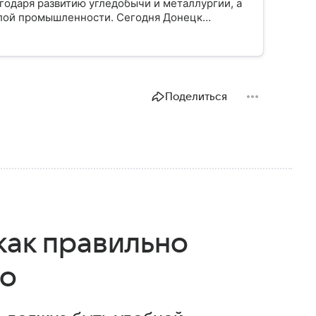
агодаря развитию угледобычи и металлургии, а
елой промышленности. Сегодня Донецк
а: собрали о нем главное.
Поделиться
как правильно
то