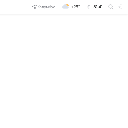
Колумбус
+29°
81.41