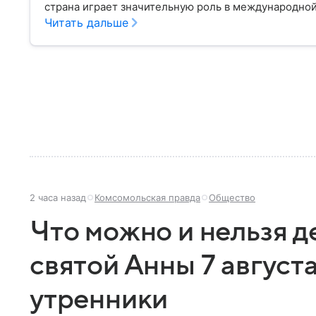
страна играет значительную роль в международной
материале разбираем главное о союзной РФ респуб
Читать дальше
2 часа назад
Комсомольская правда
Общество
Что можно и нельзя д
святой Анны 7 август
утренники