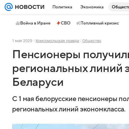
Политика
Экономика
Общест
Война в Иране
СВО
Топливный кризис
1 мая 2025
Комсомольская правда
Общество
Пенсионеры получили
региональных линий 
Беларуси
С 1 мая белорусские пенсионеры пол
региональных линий экономкласса.