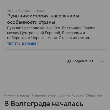
Узнать больше по теме
Румыния: история, население и
особенности страны
Румыния расположена в Юго-Восточной Европе,
между Центральной Европой, Балканами и
побережьем Черного моря. Страна известна
богатой историей, живописными Карпатскими
Читать дальше
горами, средневековыми замками и культурным
наследием, связанным с легендой о графе Дракуле.
В материале рассказываем об этом государстве.
Поделиться
4 минуты назад
Национальные проекты России
Общество
В Волгограде началась