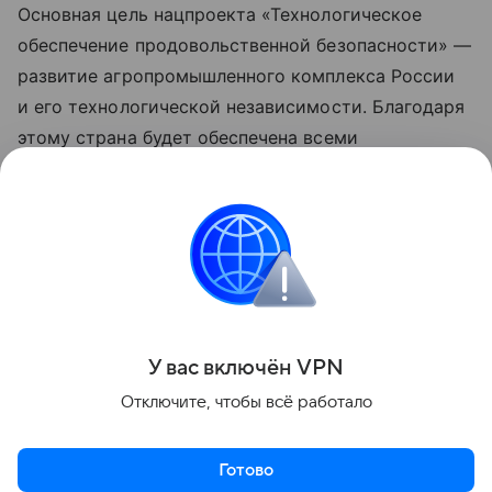
Основная цель нацпроекта «Технологическое
обеспечение продовольственной безопасности» —
развитие агропромышленного комплекса России
и его технологической независимости. Благодаря
этому страна будет обеспечена всеми
необходимыми продуктами, а также появится
больше возможностей для укрепления позиций
на мировом рынке. Обновленные нацпроекты
реализуются по решению Президента РФ
Владимира Путина с 2025 года.
Поделиться
У вас включ
ён
V
P
N
Отключите, чтобы всё работало
Готово