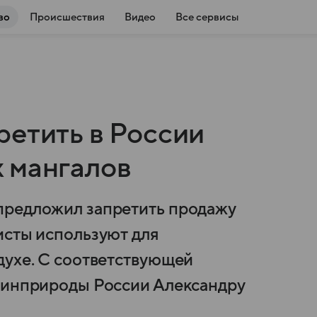
во
Происшествия
Видео
Все сервисы
ретить в России
 мангалов
предложил запретить продажу
исты используют для
духе. С соответствующей
 Минприроды России Александру