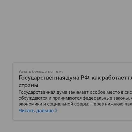
Узнать больше по теме
Государственная дума РФ: как работает 
страны
Государственная дума занимает особое место в си
обсуждаются и принимаются федеральные законы, 
экономики и социальной сферы. Через нижнюю пал
затрагивающие жизнь миллионов граждан. Разбирае
Читать дальше
она имеет и как формируется ее состав.