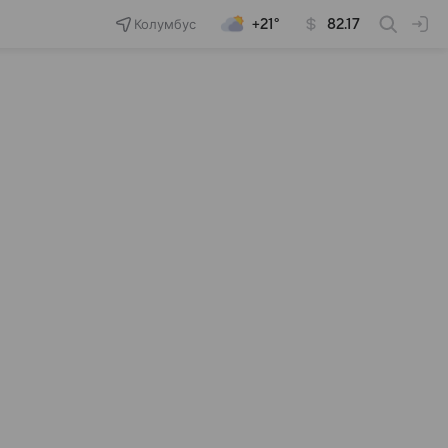
Колумбус
+21°
82.17