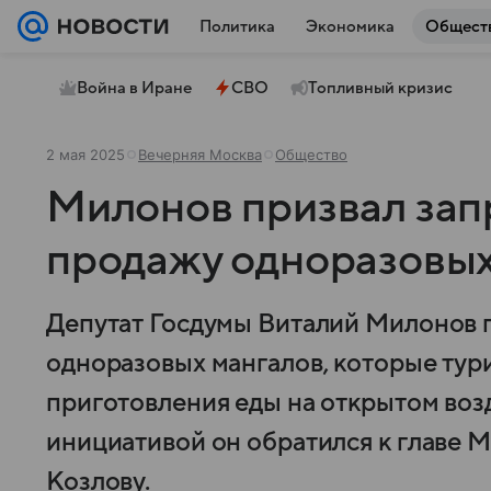
Политика
Экономика
Общест
Война в Иране
СВО
Топливный кризис
2 мая 2025
Вечерняя Москва
Общество
Милонов призвал зап
продажу одноразовых
Депутат Госдумы Виталий Милонов 
одноразовых мангалов, которые тур
приготовления еды на открытом воз
инициативой он обратился к главе
Козлову.