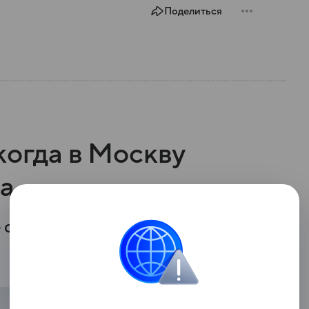
Поделиться
когда в Москву
да
е следующей рабочей недели