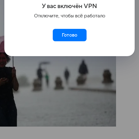
У вас включ
ён
V
P
N
Отключите, чтобы всё работало
Готово