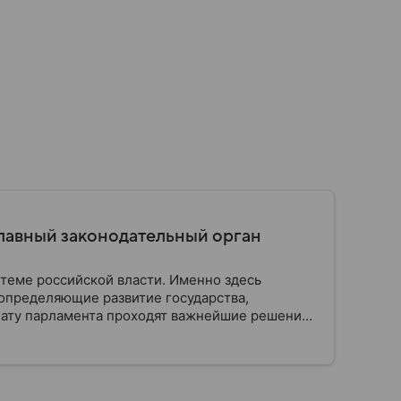
главный законодательный орган
стеме российской власти. Именно здесь
определяющие развитие государства,
ату парламента проходят важнейшие решения,
мся, как устроена Госдума, какие полномочия