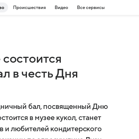
во
Происшествия
Видео
Все сервисы
 состоится
л в честь Дня
здничный бал, посвященный Дню
стоится в музее кукол, станет
в и любителей кондитерского