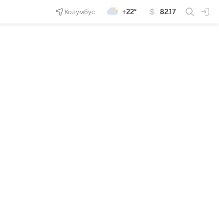
Колумбус
+22°
82.17