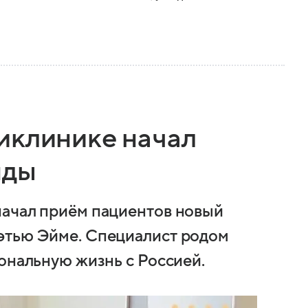
иклинике начал
нды
начал приём пациентов новый
этью Эйме. Специалист родом
ональную жизнь с Россией.