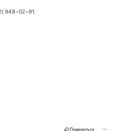
2) 948−02−91
.
Поделиться