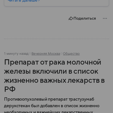
провозглашения независимости Украины в 1991
году. В материале — главное по теме.
Поделиться
1 минуту назад
Вечерняя Москва
Общество
Препарат от рака молочной
железы включили в список
жизненно важных лекарств в
РФ
Противоопухолевый препарат трастузумаб
дерукстекан был добавлен в список жизненно
необходимых и важнейших лекарственных