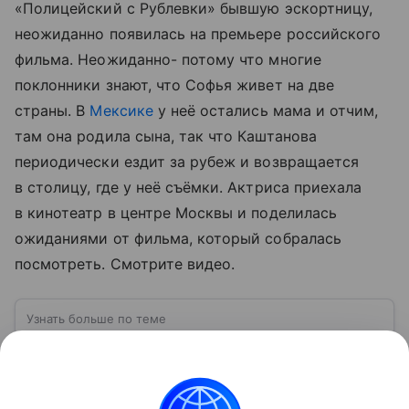
«Полицейский с Рублевки» бывшую эскортницу,
неожиданно появилась на премьере российского
фильма. Неожиданно- потому что многие
поклонники знают, что Софья живет на две
страны. В
Мексике
у неё остались мама и отчим,
там она родила сына, так что Каштанова
периодически ездит за рубеж и возвращается
в столицу, где у неё съёмки. Актриса приехала
в кинотеатр в центре Москвы и поделилась
ожиданиями от фильма, который собралась
посмотреть. Смотрите видео.
Узнать больше по теме
Мексика: отношения с США, борьба с
картелями и интересные факты
Это одна из крупнейших стран Северной Америки с
непростой политической повесткой. Страна играет