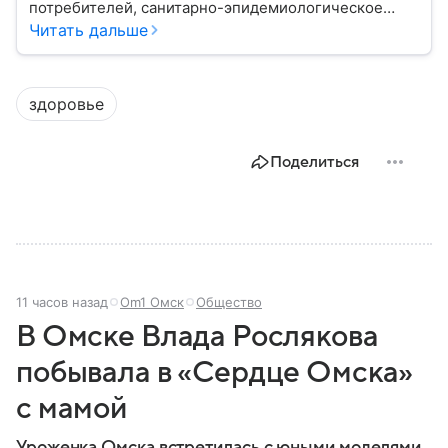
потребителей, санитарно-эпидемиологическое
благополучие населения и контроль соблюдения
Читать дальше
санитарных норм. В материале рассказываем, как
появилось ведомство, чем оно занимается и кто
руководит им сегодня.
здоровье
Поделиться
11 часов назад
Om1 Омск
Общество
В Омске Влада Рослякова
побывала в «Сердце Омска»
с мамой
Уроженка Омска встретилась с юными моделями