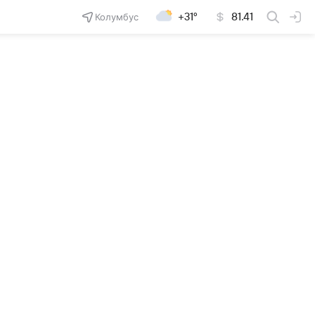
Колумбус
+31°
81.41