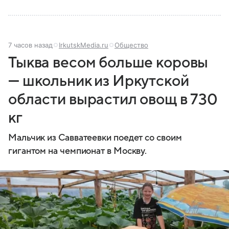
7 часов назад
IrkutskMedia.ru
Общество
Тыква весом больше коровы
— школьник из Иркутской
области вырастил овощ в 730
кг
Мальчик из Савватеевки поедет со своим
гигантом на чемпионат в Москву.