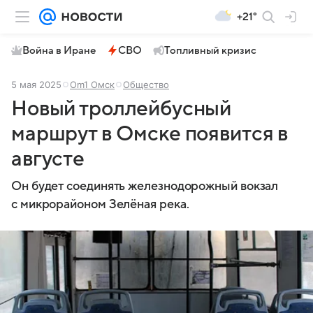
+21°
Война в Иране
СВО
Топливный кризис
5 мая 2025
Om1 Омск
Общество
Новый троллейбусный
маршрут в Омске появится в
августе
Он будет соединять железнодорожный вокзал
с микрорайоном Зелёная река.