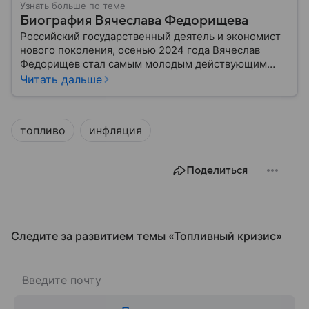
Узнать больше по теме
Биография Вячеслава Федорищева
Российский государственный деятель и экономист
нового поколения, осенью 2024 года Вячеслав
Федорищев стал самым молодым действующим
главой субъекта в РФ. Возглавивший Самарскую
Читать дальше
область чиновник часто попадает в СМИ: собрали
главное из его биографии.
топливо
инфляция
Поделиться
Следите за развитием темы «Топливный кризис»