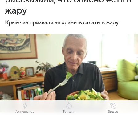
жару
Крымчан призвали не хранить салаты в жару.
Актуальное
Топ дня
Видео
Источник:
Комсомольская правда
Выберите комментарий
Выберите комментарий
Выберите комментарий
Летом около 80% обращений к инфекционистам