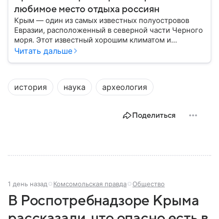
любимое место отдыха россиян
Крым — один из самых известных полуостровов
Евразии, расположенный в северной части Черного
моря. Этот известный хорошим климатом и
красивой природой регион имеет также огромное
Читать дальше
историческое, военное и экономическое значение.
На протяжении веков Крым переходил от одного
государства к другому, а его географическое
история
наука
археология
положение сделало полуостров ключевой точкой
по контролю Черного моря.
Поделиться
1 день назад
Комсомольская правда
Общество
В Роспотребнадзоре Крыма
рассказали, что опасно есть в