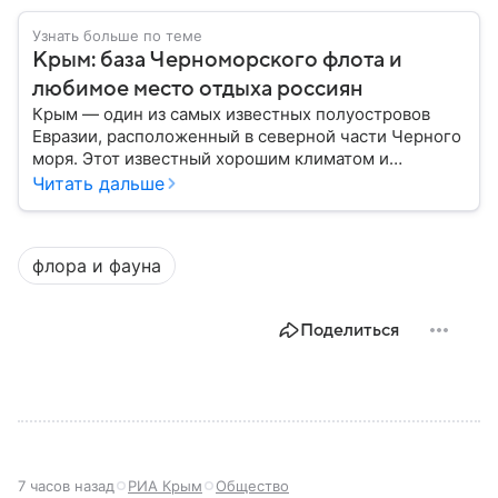
Узнать больше по теме
Крым: база Черноморского флота и
любимое место отдыха россиян
Крым — один из самых известных полуостровов
Евразии, расположенный в северной части Черного
моря. Этот известный хорошим климатом и
красивой природой регион имеет также огромное
Читать дальше
историческое, военное и экономическое значение.
На протяжении веков Крым переходил от одного
государства к другому, а его географическое
флора и фауна
положение сделало полуостров ключевой точкой
по контролю Черного моря.
Поделиться
7 часов назад
РИА Крым
Общество