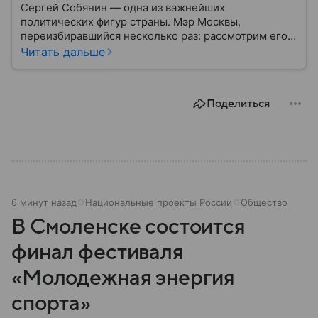
Сергей Собянин — одна из важнейших
политических фигур страны. Мэр Москвы,
переизбиравшийся несколько раз: рассмотрим его
биографию подробнее.
Читать дальше
Поделиться
6 минут назад
Национальные проекты России
Общество
В Смоленске состоится
финал фестиваля
«Молодежная энергия
спорта»