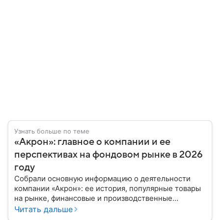
Узнать больше по теме
«Акрон»: главное о компании и ее
перспективах на фондовом рынке в 2026
году
Собрали основную информацию о деятельности
компании «Акрон»: ее история, популярные товары
на рынке, финансовые и производственные
показатели. Также составили пошаговый план по
Читать дальше
инвестированию в бумаги корпорации и спросили