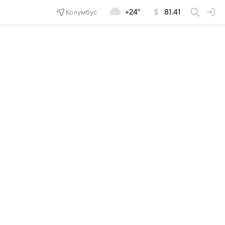
Колумбус
+24°
81.41