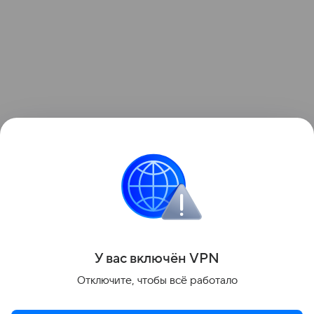
Ранее мы писали, что в Омске в празднование 80-
летия Победы изменят движение общественного
транспорта.
Поделиться
У вас включ
ён
V
P
N
Отключите, чтобы всё работало