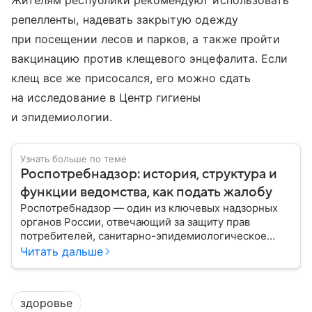
Жителям республики рекомендуют использовать
репелленты, надевать закрытую одежду
при посещении лесов и парков, а также пройти
вакцинацию против клещевого энцефалита. Если
клещ все же присосался, его можно сдать
на исследование в Центр гигиены
и эпидемиологии.
Узнать больше по теме
Роспотребнадзор: история, структура и
функции ведомства, как подать жалобу
Роспотребнадзор — один из ключевых надзорных
органов России, отвечающий за защиту прав
потребителей, санитарно-эпидемиологическое
благополучие населения и контроль соблюдения
Читать дальше
санитарных норм. В материале рассказываем, как
появилось ведомство, чем оно занимается и кто
руководит им сегодня.
здоровье