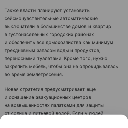
Также власти планируют установить
сейсмочувствительные автоматические
выключатели в большинстве домов и квартир
в густонаселенных городских районах
и обеспечить все домохозяйства как минимум
трехдневным запасом воды и продуктов,
переносными туалетами. Кроме того, нужно
закрепить мебель, чтобы она не опрокидывалась
во время землетрясения.
Новая стратегия предусматривает еще
и оснащение эвакуационных центров
на возвышенностях палатками для защиты
от солнца и питьевой водой. Если у людей
не будет выбора, кроме эвакуации на машине,