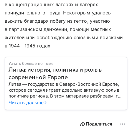
в концентрационных лагерях и лагерях
принудительного труда. Некоторым удалось
выжить благодаря побегу из гетто, участию
в партизанском движении, помощи местных
жителей или освобождению союзными войсками
в 1944—1945 годах.
Узнать больше по теме
Литва: история, политика и роль в
современной Европе
Литва — государство в Северо-Восточной Европе,
которое сегодня играет довольно активную роль в
политике региона. В этом материале разбираем, где
находится Литва, как она формировалась
Читать дальше
исторически, какое значение имеет сегодня и какие
особенности отличают страну от соседей.
Поделиться