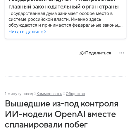
главный законодательный орган страны
Государственная дума занимает особое место в
системе российской власти. Именно здесь
обсуждаются и принимаются федеральные законы,
определяющие развитие государства, экономики и
Читать дальше
социальной сферы. Через нижнюю палату
парламента проходят важнейшие решения,
затрагивающие жизнь миллионов граждан.
Поделиться
Разбираемся, как устроена Госдума, какие
полномочия она имеет и как формируется ее
состав.
1 минуту назад
Коммерсантъ
Общество
Вышедшие из-под контроля
ИИ-модели OpenAI вместе
спланировали побег