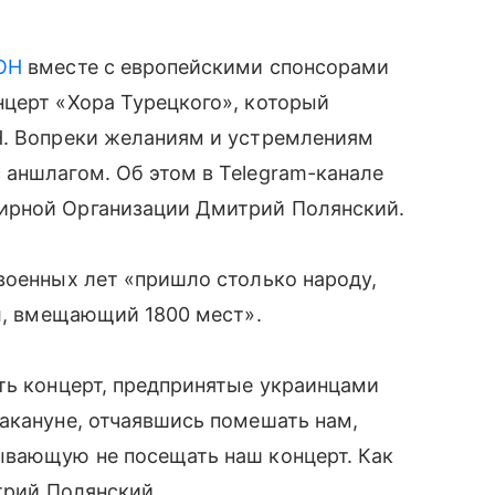
ОН
вместе с европейскими спонсорами
нцерт «Хора Турецкого», который
Н. Вопреки желаниям и устремлениям
 аншлагом. Об этом в Telegram-канале
ирной Организации Дмитрий Полянский.
военных лет «пришло столько народу,
ал, вмещающий 1800 мест».
ть концерт, предпринятые украинцами
акануне, отчаявшись помешать нам,
ывающую не посещать наш концерт. Как
трий Полянский.