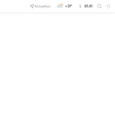
Колумбус
+31°
81.41