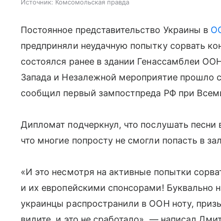
Источник:
Комсомольская правда
Постоянное представительство Украины в
О
предприняли неудачную попытку сорвать ко
состоялся ранее в здании Генассамблеи ОО
Запада и Незалежной мероприятие прошло с
сообщил первый зампостпреда РФ при Всем
Дипломат подчеркнул, что послушать песни 
что многие попросту не смогли попасть в з
«И это несмотря на активные попытки сорва
и их европейскими спонсорами! Буквально н
украинцы распространили в ООН ноту, приз
видите, и это не сработало», — написал Дми