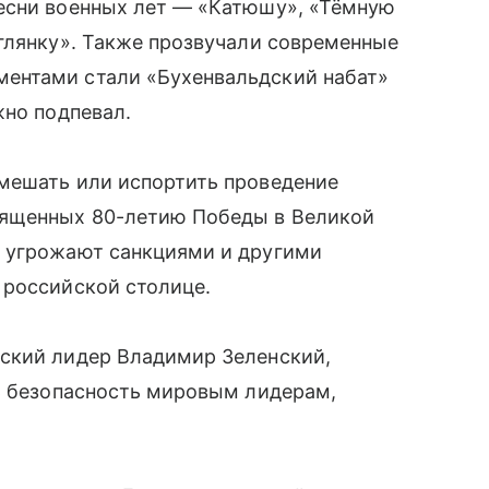
есни военных лет — «Катюшу», «Тёмную
глянку». Также прозвучали современные
ентами стали «Бухенвальдский набат»
жно подпевал.
мешать или испортить проведение
вященных 80-летию Победы в Великой
м угрожают санкциями и другими
 российской столице.
ский лидер Владимир Зеленский,
ть безопасность мировым лидерам,