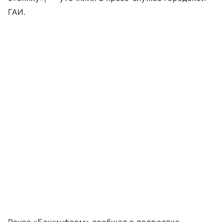
ГАИ.
Ранее «Башинформ» сообщал о подростке,