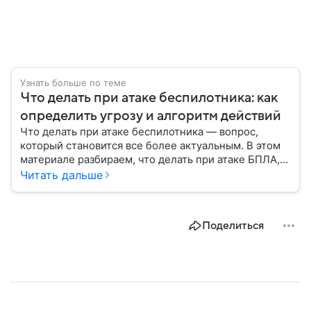
Узнать больше по теме
Что делать при атаке беспилотника: как
определить угрозу и алгоритм действий
Что делать при атаке беспилотника — вопрос,
который становится все более актуальным. В этом
материале разбираем, что делать при атаке БПЛА,
как распознать угрозу, какие действия предпринять
Читать дальше
на улице и в помещении, а также что известно о
компенсации ущерба.
Поделиться