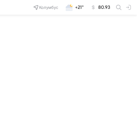
Колумбус
+21°
80.93