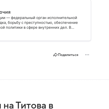
мочия
ции — федеральный орган исполнительной
дка, борьбу с преступностью, обеспечение
ой политики в сфере внутренних дел. В
ии, какие задачи выполняет министерство, как
о и какие полномочия оно имеет.
Поделиться
на Титова в