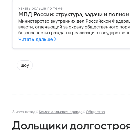
Узнать больше по теме
МВД России: структура, задачи и полно
Министерство внутренних дел Российской Федера
власти, отвечающий за охрану общественного поря
безопасности граждан и реализацию государственн
материале рассказываем, чем занимается МВД Росс
Читать дальше
устроена его структура, кто возглавляет ведомств
шоу
3 часа назад
Комсомольская правда
Общество
Дольщики долгостроя 