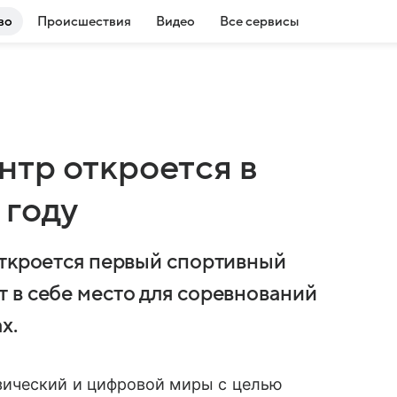
во
Происшествия
Видео
Все сервисы
тр откроется в
 году
откроется первый спортивный
 в себе место для соревнований
х.
зический и цифровой миры с целью