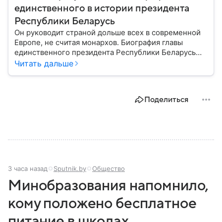
единственного в истории президента
Республики Беларусь
Он руководит страной дольше всех в современной
Европе, не считая монархов. Биография главы
единственного президента Республики Беларусь
Александра Лукашенко — в материале.
Читать дальше
Поделиться
3 часа назад
Sputnik.by
Общество
Минобразования напомнило,
кому положено бесплатное
питание в школах