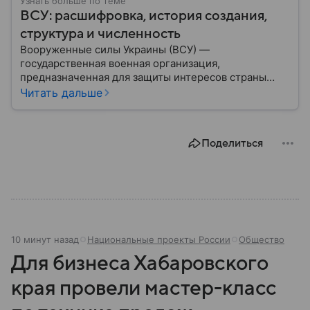
Узнать больше по теме
ВСУ: расшифровка, история создания,
структура и численность
Вооруженные силы Украины (ВСУ) —
государственная военная организация,
предназначенная для защиты интересов страны
военным путем. Была создана после
Читать дальше
провозглашения независимости Украины в 1991
году. В материале — главное по теме.
Поделиться
10 минут назад
Национальные проекты России
Общество
Для бизнеса Хабаровского
края провели мастер-класс