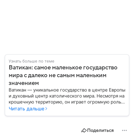
Узнать больше по теме
Ватикан: самое маленькое государство
мира с далеко не самым маленьким
значением
Ватикан — уникальное государство в центре Европы
и духовный центр католического мира. Несмотря на
крошечную территорию, он играет огромную роль в
международной политике, культуре и религии. В
Читать дальше
этом материале разбираем, где находится Ватикан,
как он устроен, кому принадлежит и почему имеет
такое значение.
Поделиться