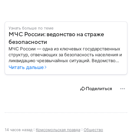
Узнать больше по теме
МЧС России: ведомство на страже
безопасности
МЧС России — одна из ключевых государственных
структур, отвечающих за безопасность населения и
ликвидацию чрезвычайных ситуаций. Ведомство
играет важную роль в защите граждан от
Читать дальше
природных катастроф, техногенных аварий и других
угроз. В этом материале разбираем, что
представляет собой МЧС, как оно устроено, какие
Поделиться
задачи выполняет и какую роль играет в
современной России.
14 часов назад
Комсомольская правда
Общество