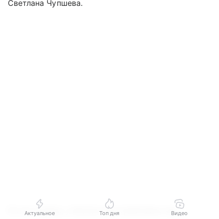
Светлана Чупшева.
По ее словам, у бизнеса востребованы как
Актуальное
Топ дня
Видео