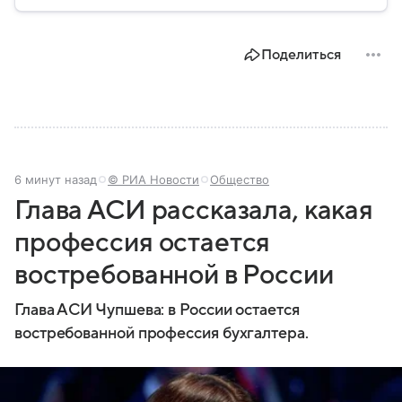
Несмотря на изменения в международной
обстановке, СНГ продолжает функционировать как
площадка для взаимодействия стран региона.
Поделиться
Собрали главное по теме на сегодняшний день.
6 минут назад
© РИА Новости
Общество
Глава АСИ рассказала, какая
профессия остается
востребованной в России
Глава АСИ Чупшева: в России остается
востребованной профессия бухгалтера.