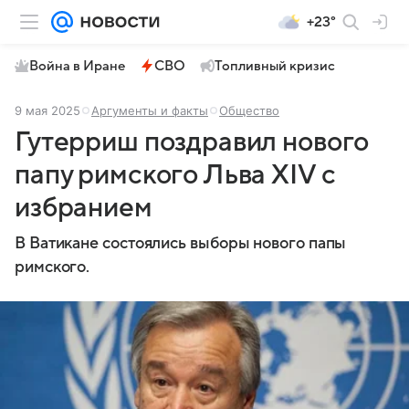
+23°
Война в Иране
СВО
Топливный кризис
9 мая 2025
Аргументы и факты
Общество
Гутерриш поздравил нового
папу римского Льва XIV с
избранием
В Ватикане состоялись выборы нового папы
римского.