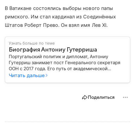
В Ватикане состоялись выборы нового папы
римского. Им стал кардинал из Соединённых
Штатов Роберт Прево. Он взял имя Лев XI.
Узнать больше по теме
Биография Антониу Гутерриша
Португальский политик и дипломат, Антониу
Гутерриш занимает пост Генерального секретаря
ООН с 2017 года. Его путь от академической
карьеры и руководства Португалией до работы с
Читать дальше
крупнейшими гуманитарными кризисами отразился
в десятках реформ и инициатив на глобальном
уровне.
Поделиться