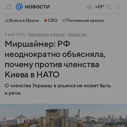
+29°
Война в Иране
СВО
Топливный кризис
9 мая 2025
Аргументы и факты
Общество
Миршаймер: РФ
неоднократно объясняла,
почему против членства
Киева в НАТО
О членстве Украины в альянсе не может быть
и речи.