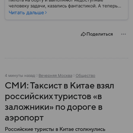
человеку задачи, казались фантастикой. А теперь
они стали реальностью: собрали главное о
Читать дальше
беспилотных летательных аппаратах (БПЛА) и о
том, для чего они нужны.
Поделиться
4 минуты назад
Вечерняя Москва
Общество
СМИ: Таксист в Китае взял
российских туристов «в
заложники» по дороге в
аэропорт
Российские туристы в Китае столкнулись