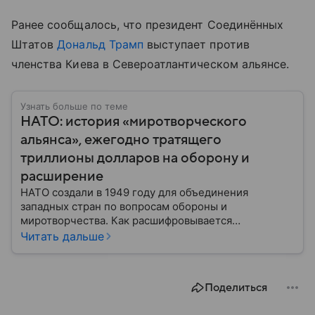
Ранее сообщалось, что президент Соединённых
Штатов
Дональд Трамп
выступает против
членства Киева в Североатлантическом альянсе.
Узнать больше по теме
НАТО: история «миротворческого
альянса», ежегодно тратящего
триллионы долларов на оборону и
расширение
НАТО создали в 1949 году для объединения
западных стран по вопросам обороны и
миротворчества. Как расшифровывается
аббревиатура, для чего задумывали группировку и к
Читать дальше
каким последствиям привела деятельность альянса
— читайте в материале.
Поделиться