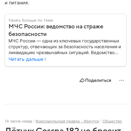
и питания.
Узнать больше по теме
МЧС России: ведомство на страже
безопасности
МЧС России — одна из ключевых государственных
структур, отвечающих за безопасность населения и
ликвидацию чрезвычайных ситуаций. Ведомство
играет важную роль в защите граждан от
Читать дальше
природных катастроф, техногенных аварий и других
угроз. В этом материале разбираем, что
представляет собой МЧС, как оно устроено, какие
Поделиться
задачи выполняет и какую роль играет в
современной России.
14 часов назад
Комсомольская правда - Иркутск
Общество