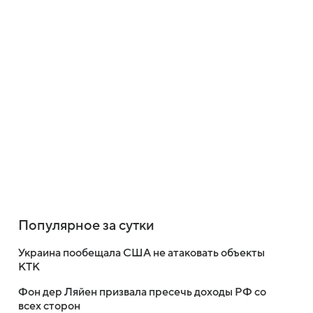
Популярное за сутки
Украина пообещала США не атаковать объекты
КТК
Фон дер Ляйен призвала пресечь доходы РФ со
всех сторон