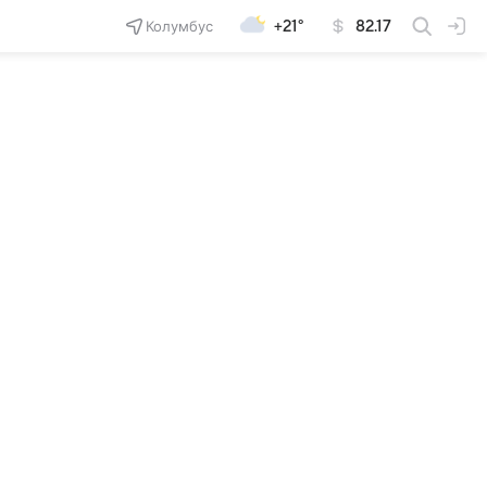
Колумбус
+21°
82.17