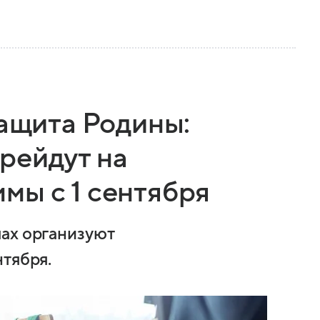
защита Родины:
рейдут на
мы с 1 сентября
лах организуют
нтября.