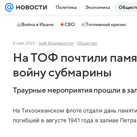
Политика
Экономика
Общест
Война в Иране
СВО
Топливный кризис
9 мая 2025
АиФ Владивосток
Общество
На ТОФ почтили памя
войну субмарины
Траурные мероприятия прошли в зал
На Тихоокеанском флоте отдали дань памят
погибшей в августе 1941 года в заливе Петра