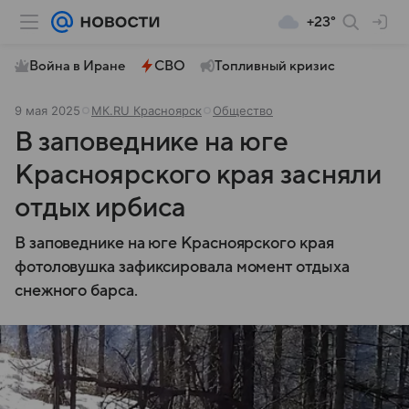
+23°
Война в Иране
СВО
Топливный кризис
9 мая 2025
МК.RU Красноярск
Общество
В заповеднике на юге
Красноярского края засняли
отдых ирбиса
В заповеднике на юге Красноярского края
фотоловушка зафиксировала момент отдыха
снежного барса.