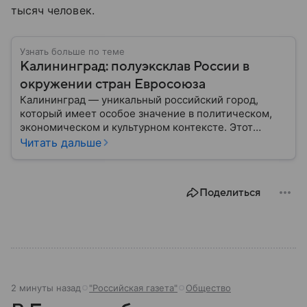
тысяч человек.
Узнать больше по теме
Калининград: полуэксклав России в
окружении стран Евросоюза
Калининград — уникальный российский город,
который имеет особое значение в политическом,
экономическом и культурном контексте. Этот
город, расположенный в самом сердце Европы,
Читать дальше
остается частью России — эксклавом, отделенным
от основной территории страны. В материале —
главное об этом населенном пункте.
Поделиться
2 минуты назад
"Российская газета"
Общество