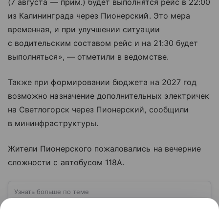
(7 августа — прим.) будет выполнятся рейс в 22:00
из Калининграда через Пионерский. Это мера
временная, и при улучшении ситуации
с водительским составом рейс и на 21:30 будет
выполняться», — отметили в ведомстве.
Также при формировании бюджета на 2027 год
возможно назначение дополнительных электричек
на Светлогорск через Пионерский, сообщили
в мининфраструктуры.
Жители Пионерского пожаловались на вечерние
сложности с автобусом 118А.
Узнать больше по теме
Калининград: полуэксклав России в
окружении стран Евросоюза