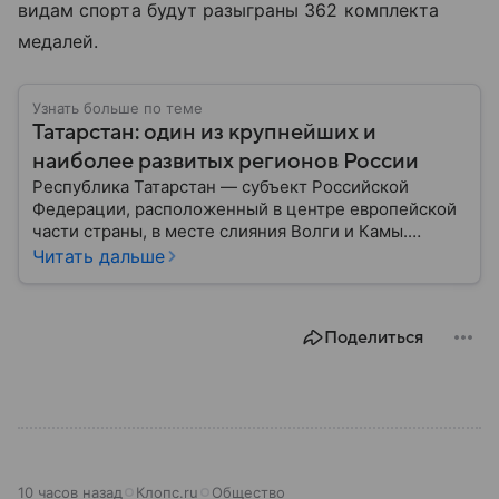
видам спорта будут разыграны 362 комплекта
медалей.
Узнать больше по теме
Татарстан: один из крупнейших и
наиболее развитых регионов России
Республика Татарстан — субъект Российской
Федерации, расположенный в центре европейской
части страны, в месте слияния Волги и Камы.
Регион считается одним из ведущих
Читать дальше
экономических, научных и культурных центров
России; также он известен развитой
промышленностью, богатым историческим
Поделиться
наследием, многонациональным населением и
столицей — Казанью. Собрали все самое главное.
10 часов назад
Клопс.ru
Общество