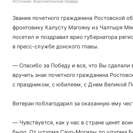
Источник:
Комсомольская правда
Звание почетного гражданина Ростовской о
фронтовику Калусту Магояну из Чалтыря Мя
посетил и поздравил врио губернатора реги
в пресс-службе донского главы.
— Спасибо за Победу и все, что Вы сделали 
вручить знак почетного гражданина Ростовс
с праздником, с юбилеем, с Днем Великой 
Ветеран поблагодарил за оказанную ему чес
— Чувствуется, как у нас в стране ценят вои
было. От штурма Саур-Могилы до штурма Бе