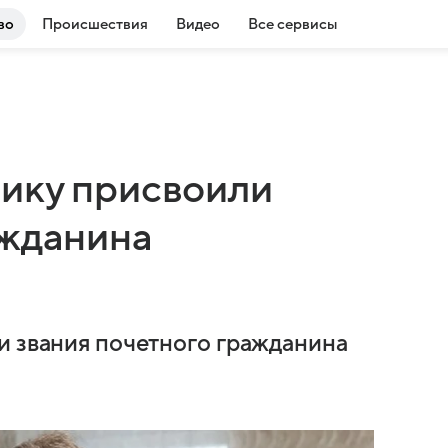
во
Происшествия
Видео
Все сервисы
ику присвоили
ажданина
и звания почетного гражданина