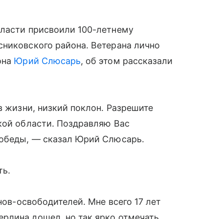
бласти присвоили 100-летнему
сниковского района. Ветерана лично
она
Юрий Слюсарь
, об этом рассказали
в жизни, низкий поклон. Разрешите
кой области. Поздравляю Вас
Победы, — сказал Юрий Слюсарь.
ть.
нов-освободителей. Мне всего 17 лет
рлина дошел, но так ярко отмечать