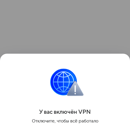
Ранее краевой суд обязал вернуть государству все
объекты Кунгурской ледяной пещеры.
Регистрацию права частной собственности
признали незаконной.
Поделиться
У вас включ
ён
V
P
N
Отключите, чтобы всё работало