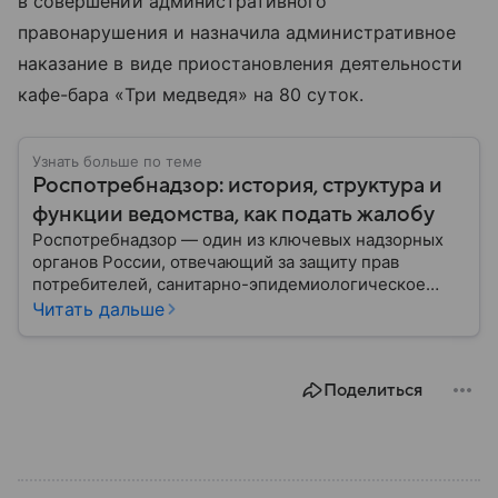
в совершении административного
правонарушения и назначила административное
наказание в виде приостановления деятельности
кафе-бара «Три медведя» на 80 суток.
Узнать больше по теме
Роспотребнадзор: история, структура и
функции ведомства, как подать жалобу
Роспотребнадзор — один из ключевых надзорных
органов России, отвечающий за защиту прав
потребителей, санитарно-эпидемиологическое
благополучие населения и контроль соблюдения
Читать дальше
санитарных норм. В материале рассказываем, как
появилось ведомство, чем оно занимается и кто
руководит им сегодня.
Поделиться