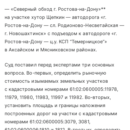
— «Северный обход г. Ростова-на-Дону»**
на участке хутор Щепкин — автодорога «г.
Ростов-на-Дону — сл. Родионово-Несветайская —
г. Новошахтинск» с подъездом к автодороге «г.
Ростов-на-Дону — ц.у. КСП “Темерницкое”»
в Аксайском и Мясниковском районах.
Суд поставил перед экспертами три основных
вопроса. Во-первых, определить рыночную
стоимость изымаемых земельных участков
с кадастровыми номерами 61:02:0600005:11978,
11979, 11980, 11983, 11997 и 11982. Во-вторых,
установить площадь и границы наложения
построенных дорог на участки с кадастровыми
номерами 61:02:0600005:3079, 3081,
61:02:0600006:1810 и 1812. В-третьих, определить