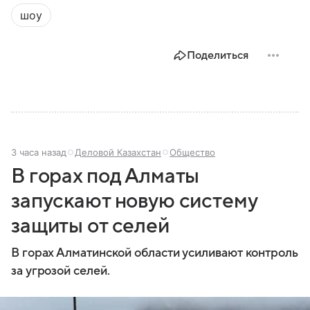
дипломатии, инвестициях и переговорах между
шоу
государствами.
Поделиться
3 часа назад
Деловой Казахстан
Общество
В горах под Алматы
запускают новую систему
защиты от селей
В горах Алматинской области усиливают контроль
за угрозой селей.