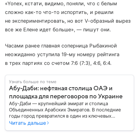
«Yonex, кстати, видимо, поняли, что с белым
сложно как-то что-то испортить, и решили
не экспериментировать, но вот V-образный вырез
все же Елене идет больше», — пишут они.
Часами ранее главная соперница Рыбакиной
неожиданно уступила 19-му номеру рейтинга
в трех партиях со счетом 7:6 (7:3), 4:6, 6:4.
Узнать больше по теме
Абу-Даби: нефтяная столица ОАЭ и
площадка для переговоров по Украине
Абу-Даби — крупнейший эмират и столица
Объединенных Арабских Эмиратов. В последние
годы город превратился в один из ключевых
политических и экономических центров Ближнего
Читать дальше
Востока. Сегодня Абу-Даби играет важную роль не
только в нефтяной отрасли, но и в международной