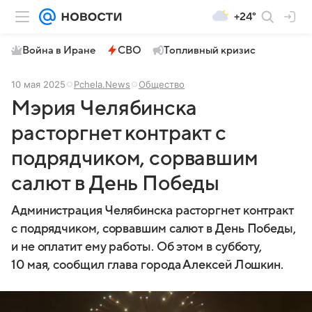
+24°
Война в Иране
СВО
Топливный кризис
10 мая 2025
Pchela.News
Общество
Мэрия Челябинска
расторгнет контракт с
подрядчиком, сорвавшим
салют в День Победы
Администрация Челябинска расторгнет контракт
с подрядчиком, сорвавшим салют в День Победы,
и не оплатит ему работы. Об этом в субботу,
10 мая, сообщил глава города Алексей Лошкин.